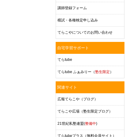
講師登録フォーム
模試・各種検定申し込み
てらこやについてのお問い合わせ
自宅学習サポート
てらtube
てらtube ふぁみりー（
塾生限定
）
関連サイト
広報てらこや（ブログ）
てらこや広場（塾生限定ブログ）
21世紀私塾連盟(
整備中
)
てらtubeプラス（無料会員サイト）