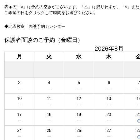
表示の「○」は予約の空きがございます。「△」は残りわずか、「×」ま
ご希望の日をクリックして時間をお選びください。
◆北園教室 面談予約カレンダー
保護者面談のご予約（金曜日）
2026年8月
月
火
水
木
3
4
5
6
7
－
－
－
－
10
11
12
13
1
－
－
－
－
17
18
19
20
2
－
－
－
－
24
25
26
27
2
－
－
－
－