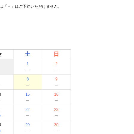
たは「－」はご予約いただけません。
金
土
日
1
2
－
－
8
9
－
－
－
4
15
16
－
－
－
1
22
23
○
－
－
8
29
30
○
－
－