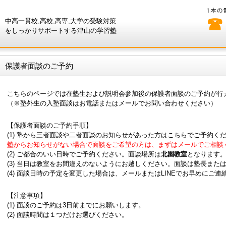
中高一貫校,高校,高専,大学の受験対策
をしっかりサポートする津山の学習塾
保護者面談のご予約
こちらのページでは在塾生および説明会参加後の保護者面談のご予約が行
（※塾外生の入塾面談はお電話またはメールでお問い合わせください）
【保護者面談のご予約手順】
(1) 塾から三者面談や二者面談のお知らせがあった方はこちらでご予約く
塾からお知らせがない場合で面談をご希望の方は、まずはメールでご相談
(2) ご都合のいい日時でご予約ください。面談場所は
北園教室
となります
(3) 当日は教室をお間違えのないようにお越しください。面談は塾長また
(4) 面談日時の予定を変更した場合は、メールまたはLINEでお早めにご連
【注意事項】
(1) 面談のご予約は3日前までにお願いします。
(2) 面談時間は１つだけお選びください。