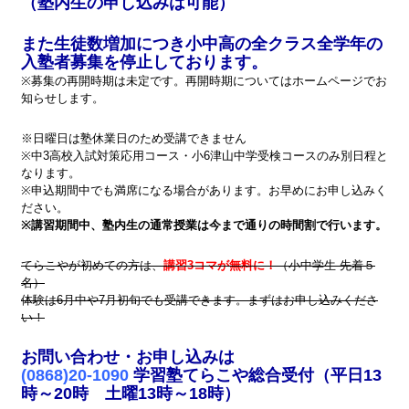
（塾内生の申し込みは可能）
また生徒数増加につき小中高の全クラス全学年の
入塾者募集を停止しております。
※募集の再開時期は未定です。再開時期についてはホームページでお
知らせします。
※日曜日は塾休業日のため受講できません
※中3高校入試対策応用コース・小6津山中学受検コースのみ別日程と
なります。
※申込期間中でも満席になる場合があります。お早めにお申し込みく
ださい。
※講習期間中、塾内生の通常授業は今まで通りの時間割で行います。
てらこやが初めての方は、
講習3コマが無料に！
（小中学生 先着５
名）
体験は6月中や7月初旬でも受講できます。まずはお申し込みくださ
い！
お問い合わせ・お申し込みは
(0868)20-1090
学習塾てらこや総合受付（平日13
時～20時 土曜13時～18時）