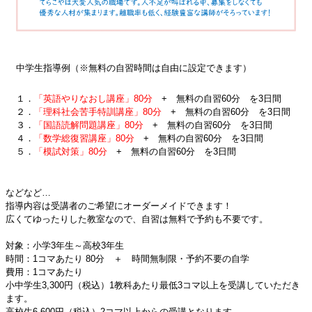
中学生指導例（※無料の自習時間は自由に設定できます）
１．
「英語やりなおし講座」80分
+ 無料の自習60分 を3日間
２．
「理科社会苦手特訓講座」80分
+ 無料の自習60分 を3日間
３．
「国語読解問題講座」80分
+ 無料の自習60分 を3日間
４．
「数学総復習講座」80分
+ 無料の自習60分 を3日間
５．
「模試対策」80分
+ 無料の自習60分 を3日間
などなど…
指導内容は受講者のご希望にオーダーメイドできます！
広くてゆったりした教室なので、自習は無料で予約も不要です。
対象：小学3年生～高校3年生
時間：1コマあたり 80分 ＋ 時間無制限・予約不要の自学
費用：1コマあたり
小中学生3,300円（税込）1教科あたり最低3コマ以上を受講していただき
ます。
高校生6,600円（税込）2コマ以上からの受講となります。