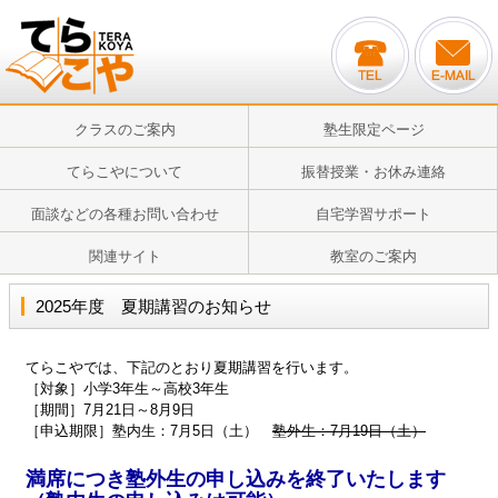
クラスのご案内
塾生限定ページ
てらこやについて
振替授業・お休み連絡
面談などの各種お問い合わせ
自宅学習サポート
関連サイト
教室のご案内
2025年度 夏期講習のお知らせ
てらこやでは、下記のとおり夏期講習を行います。
［対象］小学3年生～高校3年生
［期間］7月21日～8月9日
［申込期限］塾内生：7月5日（土）
塾外生：7月19日（土）
満席につき塾外生の申し込みを終了いたします