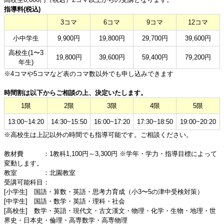
指導料(税込)
3コマ
6コマ
9コマ
12コマ
小中学生
9,900円
19,800円
29,700円
39,600円
高校生(1〜3
19,800円
39,600円
59,400円
79,200円
年生)
※4コマや5コマなど表のコマ数以外でも申し込みできます
時間割は以下からご相談の上、決定いたします。
1限
2限
3限
4限
5限
13:00~14:20
14:30~15:50
16:00~17:20
17:30~18:50
19:00~20:20
※高校生は上記以外の時間でも指導可能です。ご相談ください。
教材費 ：1教科1,100円～3,300円 ※学年・学力・指導目標によって
変動します。
教室 ：北園教室
受講可能科目：
[小学生] 国語・算数・英語・思考力育成（小3〜5の津中受検対策）
[中学生] 国語・数学・英語・理科・社会
[高校生] 数学・英語・現代文・古文漢文・物理・化学・生物・地理・世
界史・日本史・倫理・高専数学・高専物理